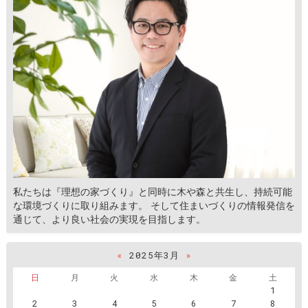
私たちは『理想の家づくり』と同時に木や森と共生し、持続可能
な環境づくりに取り組みます。 そして住まいづくりの情報発信を
通じて、より良い社会の実現を目指します。
«
2025年3月
»
日
月
火
水
木
金
土
1
2
3
4
5
6
7
8