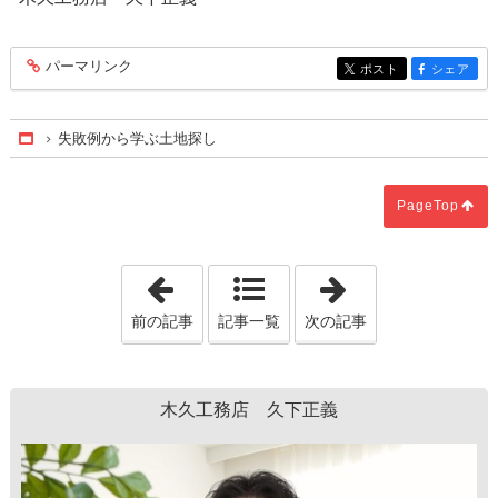
パーマリンク
entry252
ポスト
シェア
entry252
entry252
失敗例から学ぶ土地探し
Home
PageTop
「災害時の備えのお話」
「木造住宅と火
前の記事
記事一覧
次の記事
木久工務店 久下正義