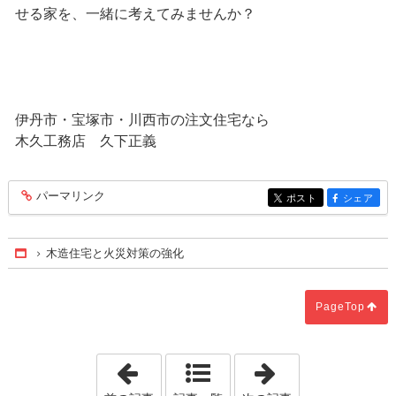
せる家を、一緒に考えてみませんか？
伊丹市・宝塚市・川西市の注文住宅なら
木久工務店 久下正義
パーマリンク
entry260
ポスト
シェア
entry260
entry260
木造住宅と火災対策の強化
Home
PageTop
「失敗例から学ぶ土地探し」
「４畳半の空間