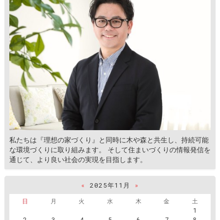
私たちは『理想の家づくり』と同時に木や森と共生し、持続可能
な環境づくりに取り組みます。 そして住まいづくりの情報発信を
通じて、より良い社会の実現を目指します。
«
2025年11月
»
日
月
火
水
木
金
土
1
2
3
4
5
6
7
8