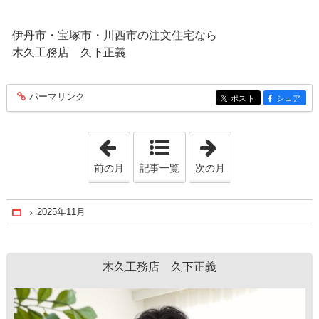
伊丹市・宝塚市・川西市の注文住宅なら
木久工務店 久下正義
パーマリンク
entry277
ポスト
シェア
entry277
entry277
「2025年10月」
「2025年12月」
前の月
記事一覧
次の月
2025年11月
Home
木久工務店 久下正義