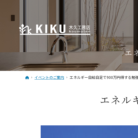
エ
ホーム
イベントのご案内
エネルギー自給自足で900万円得する勉
エネル